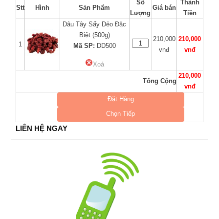
Số
Thành
Stt
Hình
Sản Phẩm
Giá bán
Lượng
Tiền
Dâu Tây Sấy Dẻo Đặc
Biệt (500g)
210,000
210,000
1
Mã SP:
DD500
vnđ
vnđ
Xoá
210,000
Tổng Cộng
vnđ
Đặt Hàng
Chọn Tiếp
LIÊN HỆ NGAY