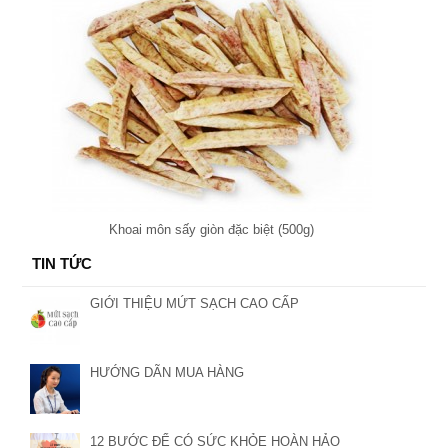
Khoai môn sấy giòn đặc biệt (500g)
TIN TỨC
GIỚI THIỆU MỨT SẠCH CAO CẤP
HƯỚNG DÃN MUA HÀNG
12 BƯỚC ĐỂ CÓ SỨC KHỎE HOÀN HẢO