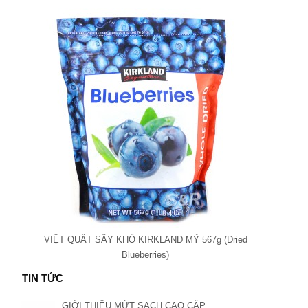
VIỆT QUẤT SẤY KHÔ KIRKLAND MỸ 567g (Dried
Blueberries)
TIN TỨC
GIỚI THIỆU MỨT SẠCH CAO CẤP