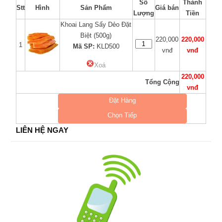
Số
Thành
Stt
Hình
Sản Phẩm
Giá bán
Lượng
Tiền
Khoai Lang Sấy Dẻo Đặt
Biệt (500g)
220,000
220,000
1
Mã SP:
KLD500
vnđ
vnđ
Xoá
220,000
Tổng Cộng
vnđ
Đặt Hàng
Chọn Tiếp
LIÊN HỆ NGAY