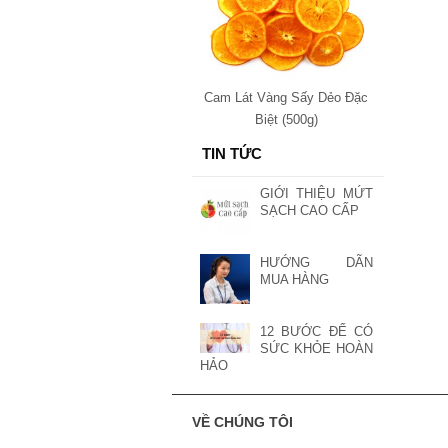
Cam Lát Vàng Sấy Dẻo Đặc
Biệt (500g)
TIN TỨC
GIỚI THIỆU MỨT
SẠCH CAO CẤP
HƯỚNG DÃN
MUA HÀNG
12 BƯỚC ĐỂ CÓ
SỨC KHỎE HOÀN
HẢO
VỀ CHÚNG TÔI