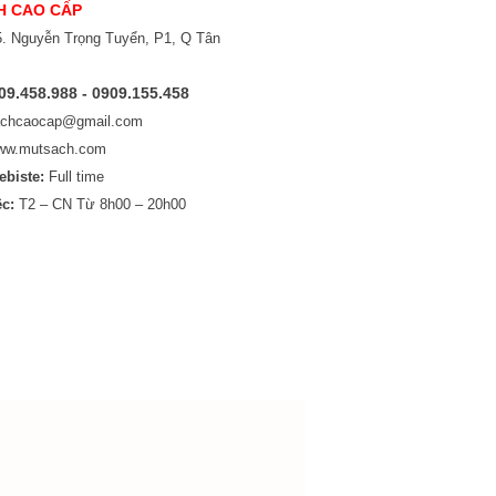
H CAO CẤP
. Nguyễn Trọng Tuyển, P1, Q Tân
09.458.988 - 0909.155.458
chcaocap@gmail.com
ww.mutsach.com
ebiste:
Full time
c:
T2 – CN Từ 8h00 – 20h00