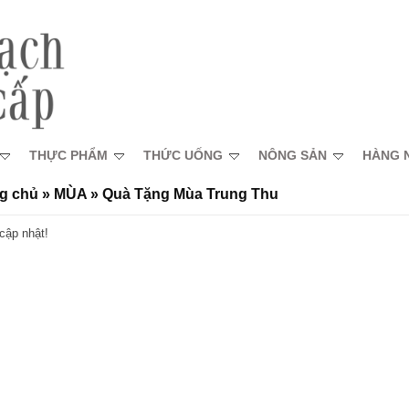
THỰC PHẨM
THỨC UỐNG
NÔNG SẢN
HÀNG 
g chủ
»
MÙA
»
Quà Tặng Mùa Trung Thu
cập nhật!