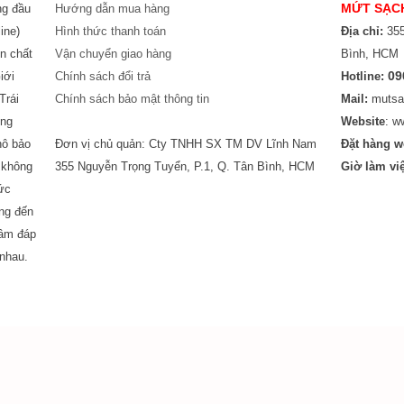
MỨT SẠC
ng đầu
Hướng dẫn mua hàng
ine)
Hình thức thanh toán
Địa chỉ:
355
ín chất
Vận chuyển giao hàng
Bình, HCM
09
iới
Chính sách đổi trả
Hotline:
Trái
Chính sách bảo mật thông tin
Mail:
mutsa
ụng
Website
: w
hô bảo
Đơn vị chủ quản: Cty TNHH SX TM DV Lĩnh Nam
Đặt hàng w
, không
355 Nguyễn Trọng Tuyển, P.1, Q. Tân Bình, HCM
Giờ làm việ
ức
ng đến
tâm đáp
nhau.