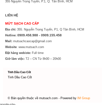
355 Nguyễn Trọng Tuyển, P.1, Q. Tân Bình, HCM
LIÊN HỆ
MỨT SẠCH CAO CẤP
Địa chỉ:
355. Nguyễn Trọng Tuyển, P1, Q Tân Bình, HCM
0909.458.988 - 0909.155.458
Hotline:
Mail:
mutsachcaocap@gmail.com
Website
: www.mutsach.com
Đặt hàng webiste:
Full time
Giờ làm việc:
T2 – CN Từ 8h00 – 20h00
Tinh Dầu Cao Cốt
Tinh Dầu Cao Cốt
© Bản quyền thuộc về mutsach.com
- Powered by
IM Group
google-site-