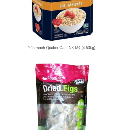
Yến mạch Quaker Oats NK Mỹ (4.53kg)